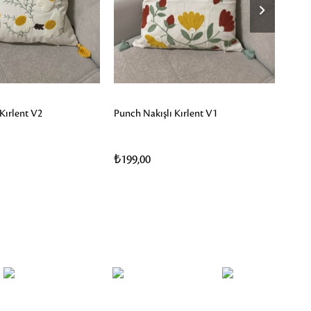
Kırlent V2
Punch Nakışlı Kırlent V1
Özdil
Nevr
₺199,00
₺999
₺1.299