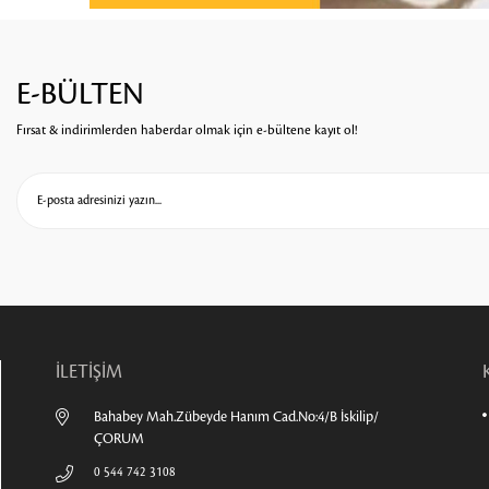
E-BÜLTEN
Fırsat & indirimlerden haberdar olmak için e-bültene kayıt ol!
İLETİŞİM
Bahabey Mah.Zübeyde Hanım Cad.No:4/B İskilip/
ÇORUM
0 544 742 3108