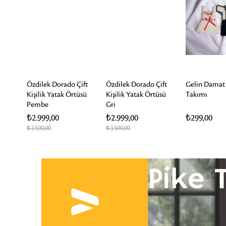
ift
Özdilek Dorado Çift
Özdilek Dorado Çift
Gelin Damat 
üsü
Kişilik Yatak Örtüsü
Kişilik Yatak Örtüsü
Takımı
Pembe
Gri
₺2.999,00
₺2.999,00
₺299,00
₺3.500,00
₺3.500,00