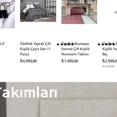
T
Lif
Özdilek Yaprak Çift
Özdilek Boutique
Özdilek S
★
★
★
★
★
★
★
★
★
★
Kişilik Çeyiz Seti 11
Eternal Çift Kişilik
Kişilik Y
Parça
Nevresim Takımı
Bej
₺4.999,00
₺1.499,00
₺2.999,
₺3.500,00