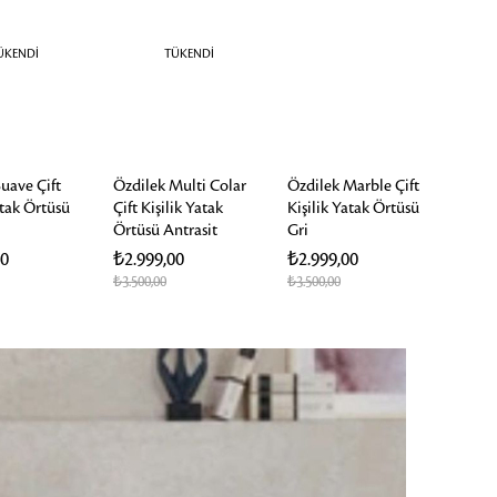
ÜKENDI
TÜKENDI
uave Çift
Özdilek Multi Colar
Özdilek Marble Çift
Özdi
atak Örtüsü
Çift Kişilik Yatak
Kişilik Yatak Örtüsü
Kişil
Örtüsü Antrasit
Gri
Pem
00
₺2.999,00
₺2.999,00
₺2.9
₺3.500,00
₺3.500,00
₺3.50