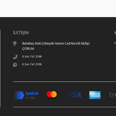
İLETİŞİM
Bahabey Mah.Zübeyde Hanım Cad.No:4/B İskilip/
ÇORUM
0 544 742 3108
0 544 742 3108