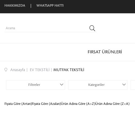
Aynı Gün Kargo
HAKKIMIZDA
WHATSAPP HATTI
FIRSAT ÜRÜNLERİ
Anasayfa
EV TEKSTİLİ
MUTFAK TEKSTİLİ
Filtreler
Kategoriler
Fiyata Göre (Artan)
Fiyata Göre (Azalan)
Ürün Adına Göre (A>Z)
Ürün Adına Göre (Z<A)