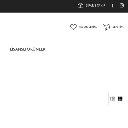
A
SİPARİŞ TAKİP
FAVORİLERİM
SEPETIM
LİSANSLI ÜRÜNLER