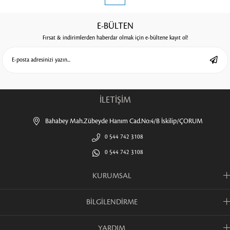
E-BÜLTEN
Fırsat & indirimlerden haberdar olmak için e-bültene kayıt ol!
İLETİŞİM
Bahabey Mah.Zübeyde Hanım Cad.No:4/B İskilip/ÇORUM
0 544 742 3108
0 544 742 3108
KURUMSAL
BİLGİLENDİRME
YARDIM