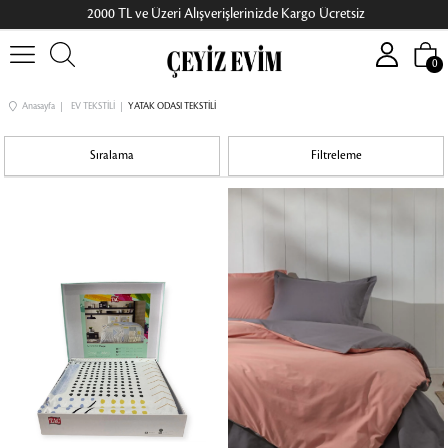
2000 TL ve Üzeri Alışverişlerinizde Kargo Ücretsiz
0
Anasayfa
EV TEKSTİLİ
YATAK ODASI TEKSTİLİ
Sıralama
Filtreleme