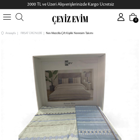
2000 TL ve Üzeri Alışverişlerinizde Kargo Ücretsiz
0
Anasayfa
FIRSAT ÜRÜNLERİ
Nev Mezcilla Çift Kişilik Nevresim Takımı