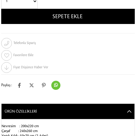
Telefonla Sipariş
Favorilere Ekle
Fiyat Düşünce Haber Ver
Paylaş :
ÜRÜN ÖZELLIKLERI
Nevresim : 200x220 cm
Çarşaf : 240x260 cm
Yastık Kılıfı : 50x70 cm (2 Adet)