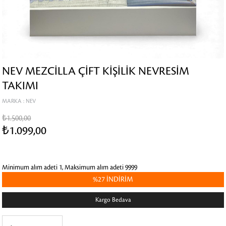
NEV MEZCILLA ÇIFT KIŞILIK NEVRESIM
TAKIMI
MARKA
:
NEV
₺1.500,00
₺1.099,00
Minimum alım adeti 1, Maksimum alım adeti 9999
%
27
İNDIRIM
Kargo Bedava