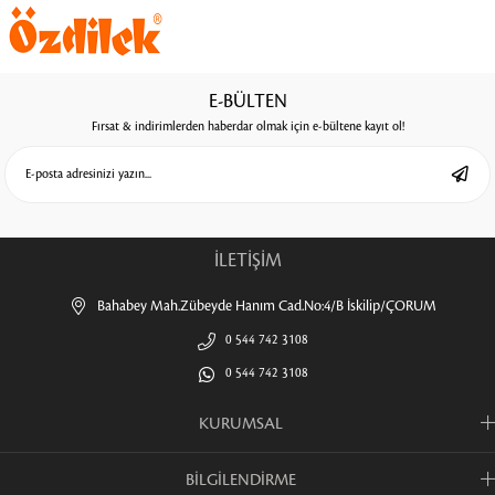
E-BÜLTEN
Fırsat & indirimlerden haberdar olmak için e-bültene kayıt ol!
İLETİŞİM
Bahabey Mah.Zübeyde Hanım Cad.No:4/B İskilip/ÇORUM
0 544 742 3108
0 544 742 3108
KURUMSAL
BİLGİLENDİRME