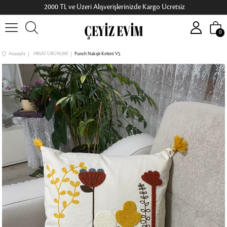
2000 TL ve Üzeri Alışverişlerinizde Kargo Ücretsiz
0
Anasayfa
FIRSAT ÜRÜNLERİ
Punch Nakışlı Kırlent V5