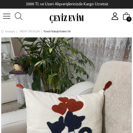
2000 TL ve Üzeri Alışverişlerinizde Kargo Ücretsiz
0
Anasayfa
FIRSAT ÜRÜNLERİ
Punch Nakışlı Kırlent V6