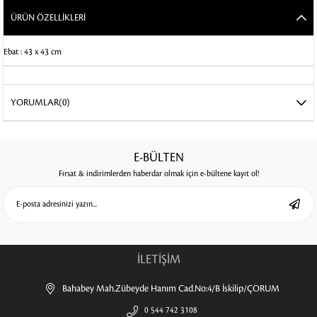
ÜRÜN ÖZELLIKLERI
Ebat : 43 x 43 cm
YORUMLAR
(0)
E-BÜLTEN
Fırsat & indirimlerden haberdar olmak için e-bültene kayıt ol!
İLETİŞİM
Bahabey Mah.Zübeyde Hanım Cad.No:4/B İskilip/ÇORUM
0 544 742 3108